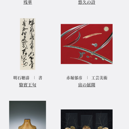
残華
悠久の詩
明石聴濤
書
赤堀郁彦
工芸美術
駱賓王句
宙の展開