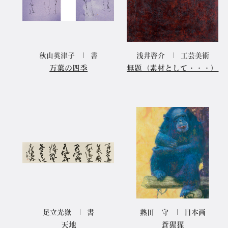
秋山英津子
書
浅井啓介
工芸美術
万葉の四季
無題（素材として・・・）
足立光嶽
書
熱田 守
日本画
天地
蒼猩猩