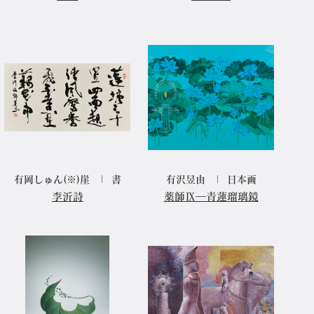
有岡しゅん(※)崖
書
有沢昱由
日本画
李沂詩
薬師Ⅸ―青蓮瑠璃鏡