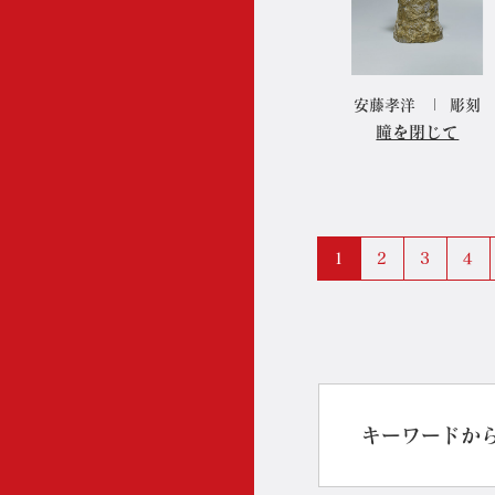
安藤孝洋
彫刻
瞳を閉じて
1
2
3
4
キーワードか