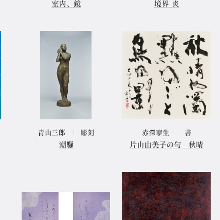
室内、鏡
境界 炎
青山三郎
彫刻
赤澤寧生
書
潮騒
片山由美子の句 秋晴