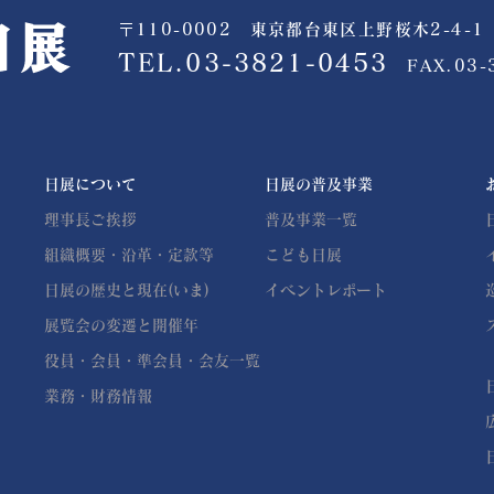
〒110-0002 東京都台東区上野桜木2-4-1
公益社団法人 日展
TEL.03-3821-0453
FAX.03-
日展について
日展の普及事業
理事長ご挨拶
普及事業一覧
組織概要・沿革・定款等
こども日展
日展の歴史と現在(いま)
イベントレポート
展覧会の変遷と開催年
役員・会員・準会員・会友一覧
業務・財務情報