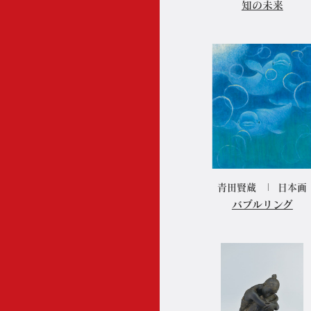
知の未来
青田賢蔵
日本画
バブルリング