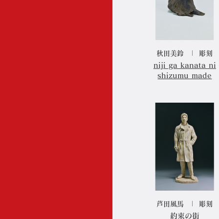
秋田美鈴
彫刻
niji ga kanata ni
shizumu made
理事長ご挨拶
組織概要・沿革・定款等
芦田風馬
彫刻
日展の歴史と現在(いま)
約束の街