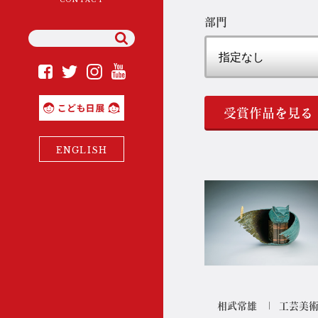
部門
YouTube
Instagram
Facebook
Twitter
こども日展
受賞作品を見る
ENGLISH
相武常雄
工芸美