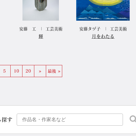
安藤 工
工芸美術
安藤タヅ子
工芸美術
輝
月をわたる
5
10
20
»
最後 »
ら探す