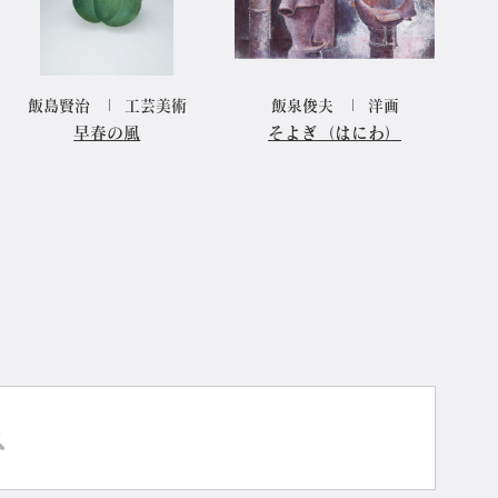
飯島賢治
工芸美術
飯泉俊夫
洋画
早春の風
そよぎ（はにわ）