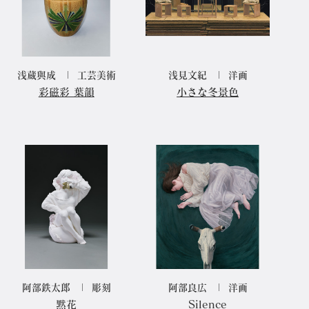
浅蔵與成
工芸美術
浅見文紀
洋画
彩磁彩 葉韻
小さな冬景色
阿部鉄太郎
彫刻
阿部良広
洋画
黙花
Silence