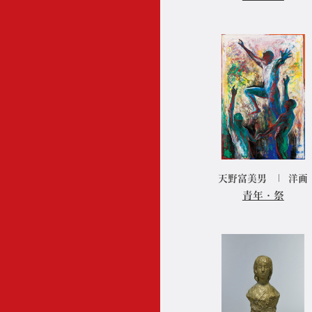
展覧会の変遷と開催年
役員・会員・準会員
・会友一覧
広報誌「日展ニュース」
日展パートナーズ
天野富美男
洋画
業務・財務情報
青年・祭