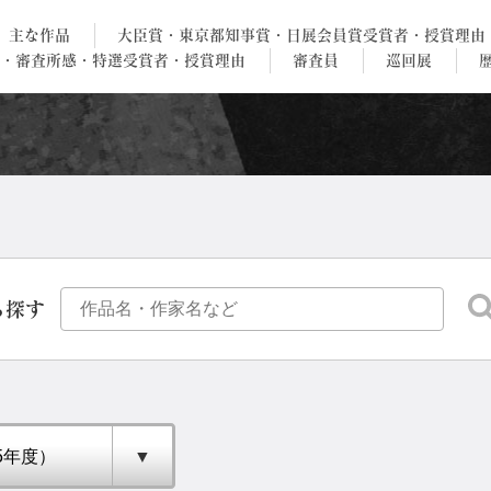
主な作品
大臣賞・東京都知事賞・日展会員賞受賞者・授賞理由
・審査所感・特選受賞者・授賞理由
審査員
巡回展
ら探す