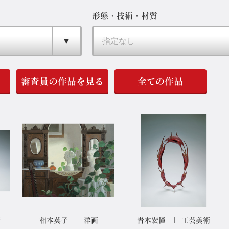
形態・技術・材質
審査員の作品を見る
全ての作品
術
相本英子
洋画
青木宏憧
工芸美術