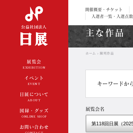
公益社団法人 日展
開催概要・チケット
入選者一覧・入選点数
主な作品
ホーム
陳列作品
展覧会
EXHIBITION
イベント
キーワードか
EVENT
日展について
ABOUT
展覧会名
図録・グッズ
ONLINE SHOP
お問い合わせ
CONTACT