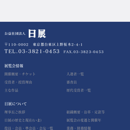
公益社団法人 日展
〒110-0002 東京都台東区上野桜木2-4-1
TEL.03-3821-0453
FAX.03-3823-0453
展覧会情報
開催概要・チケット
入選者一覧
受賞者・授賞理由
審査員
主な作品
歴代受賞者一覧
日展について
理事長ご挨拶
組織概要・沿革・定款等
日展の歴史と現在(いま)
展覧会の変遷と開催年
役員・会員・準会員・会友一覧
業務・財務情報