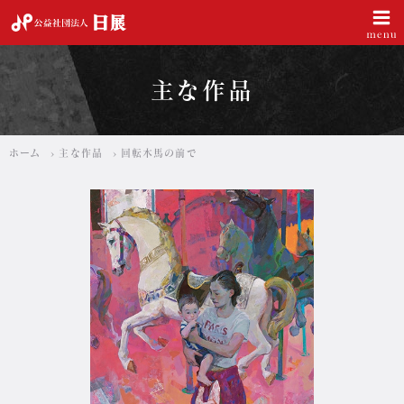
公益社団法人 日展
主な作品
ホーム
主な作品
回転木馬の前で