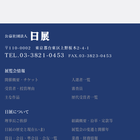
公益社団法人 日展
〒110-0002 東京都台東区上野桜木2-4-1
TEL.03-3821-0453
FAX.03-3823-0453
展覧会情報
開催概要・チケット
入選者一覧
受賞者・授賞理由
審査員
主な作品
歴代受賞者一覧
日展について
理事長ご挨拶
組織概要・沿革・定款等
日展の歴史と現在(いま)
展覧会の変遷と開催年
役員・会員・準会員・会友一覧
業務・財務情報