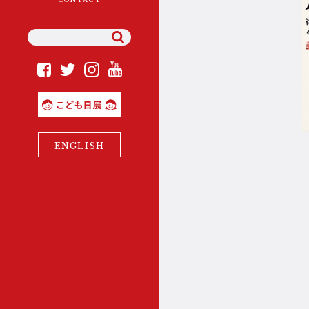
YouTube
Instagram
Facebook
Twitter
理事長ご挨拶
こども日展
組織概要・沿革・定款等
ENGLISH
日展の歴史と現在(いま)
展覧会の変遷と開催年
役員・会員・準会員
・会友一覧
広報誌「日展ニュース」