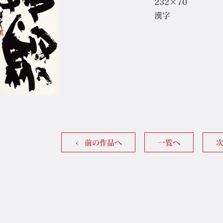
232×70
漢字
前の作品へ
一覧へ