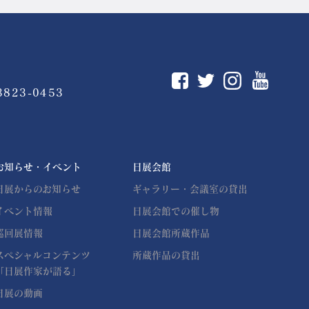
You
Instagram
Facebook
Twitter
3823-0453
お知らせ・イベント
日展会館
日展からのお知らせ
ギャラリー・会議室の貸出
イベント情報
日展会館での催し物
巡回展情報
日展会館所蔵作品
スペシャルコンテンツ
所蔵作品の貸出
「日展作家が語る」
日展の動画