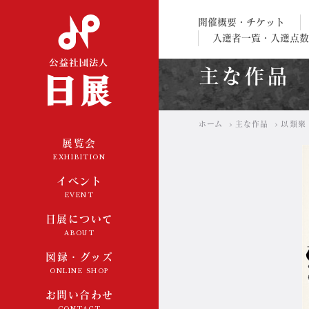
公益社団法人 日展
開催概要・チケット
入選者一覧・入選点数
主な作品
ホーム
主な作品
以類聚
展覧会
EXHIBITION
イベント
EVENT
日展について
ABOUT
図録・グッズ
ONLINE SHOP
お問い合わせ
CONTACT