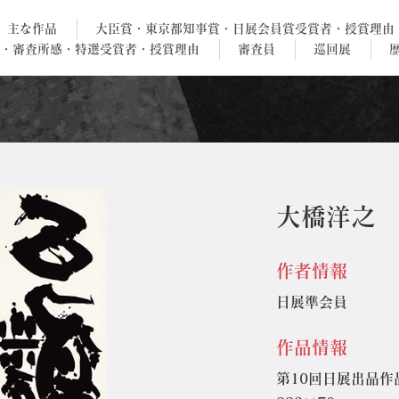
主な作品
大臣賞・東京都知事賞・日展会員賞受賞者・授賞理由
・審査所感・特選受賞者・授賞理由
審査員
巡回展
大橋洋之
作者情報
日展準会員
作品情報
第10回日展出品作