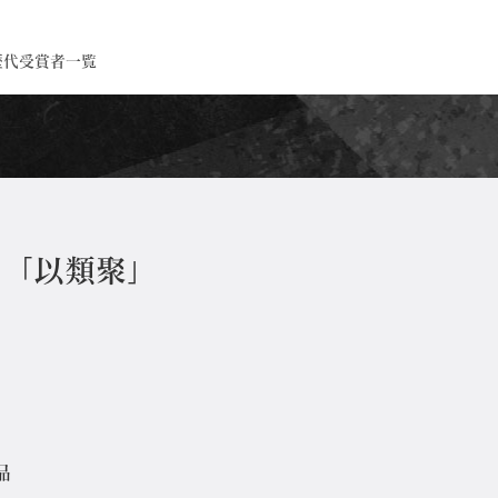
歴代受賞者一覧
 「以類聚」
品