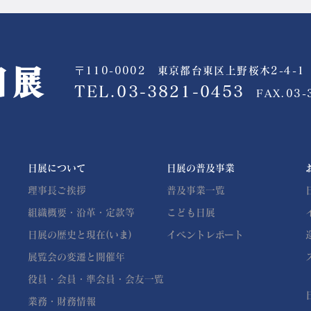
〒110-0002 東京都台東区上野桜木2-4-1
公益社団法人 日展
TEL.03-3821-0453
FAX.03-
日展について
日展の普及事業
理事長ご挨拶
普及事業一覧
組織概要・沿革・定款等
こども日展
日展の歴史と現在(いま)
イベントレポート
展覧会の変遷と開催年
役員・会員・準会員・会友一覧
業務・財務情報