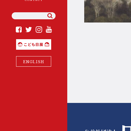
理事長ご挨拶
YouTube
Instagram
Facebook
Twitter
組織概要・沿革・定款等
こども日展
日展の歴史と現在(いま)
ENGLISH
展覧会の変遷と開催年
役員・会員・準会員
・会友一覧
広報誌「日展ニュース」
日展パートナーズ