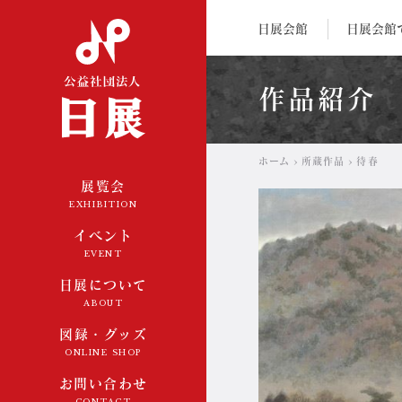
公益社団法人 日展
日展会館
日展会館
作品紹介
ホーム
所蔵作品
待春
展覧会
EXHIBITION
イベント
EVENT
日展について
ABOUT
図録・グッズ
ONLINE SHOP
お問い合わせ
CONTACT