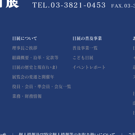
TEL.03-3821-0453
FAX.03-
日展について
日展の普及事業
理事長ご挨拶
普及事業一覧
組織概要・沿革・定款等
こども日展
日展の歴史と現在(いま)
イベントレポート
展覧会の変遷と開催年
役員・会員・準会員・会友一覧
業務・財務情報
わせ
個人情報及び特定個人情報等のお取り扱いについて
ご