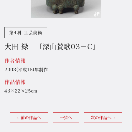
第4科 工芸美術
大田 緑 「深山賛歌03－C」
作者情報
2003(平成15)年制作
作品情報
43×22×25cm
前の作品へ
一覧へ
次の作品へ