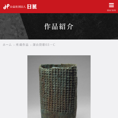
公益社団法人 日展
作品紹介
ホーム
所蔵作品
深山賛歌03－C