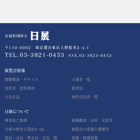
公益社団法人 日展
〒110-0002 東京都台東区上野桜木2-4-1
TEL.03-3821-0453
FAX.03-3823-0453
展覧会情報
開催概要・チケット
入選者一覧
受賞者・授賞理由
審査員
主な作品
歴代受賞者一覧
日展について
理事長ご挨拶
組織概要・沿革・定款等
日展の歴史と現在(いま)
展覧会の変遷と開催年
役員・会員・準会員・会友一覧
業務・財務情報