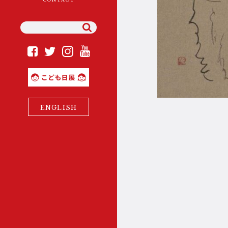
YouTube
Instagram
Facebook
Twitter
理事長ご挨拶
こども日展
組織概要・沿革・定款等
ENGLISH
日展の歴史と現在(いま)
展覧会の変遷と開催年
役員・会員・準会員
・会友一覧
広報誌「日展ニュース」