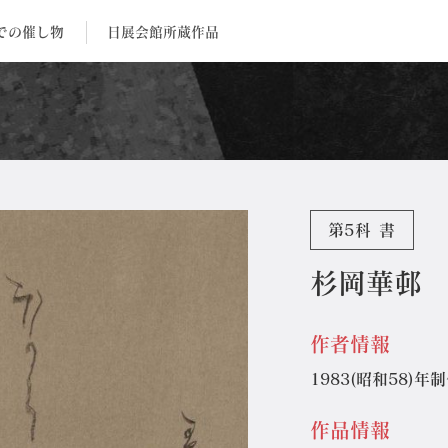
での催し物
日展会館所蔵作品
第5科 書
杉岡華邨
作者情報
1983(昭和58)年
作品情報