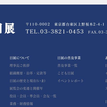
〒110-0002 東京都台東区上野桜木2-4-1
公益社団法人 日展
TEL.03-3821-0453
FAX.03-
日展について
日展の普及事業
理事長ご挨拶
普及事業一覧
組織概要・沿革・定款等
こども日展
日展の歴史と現在(いま)
イベントレポート
展覧会の変遷と開催年
役員・会員・準会員・会友一覧
業務・財務情報