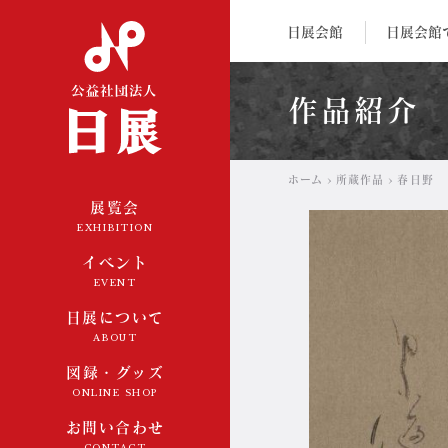
公益社団法人 日展
日展会館
日展会館
作品紹介
ホーム
所蔵作品
春日野
展覧会
EXHIBITION
イベント
EVENT
日展について
ABOUT
図録・グッズ
ONLINE SHOP
お問い合わせ
CONTACT