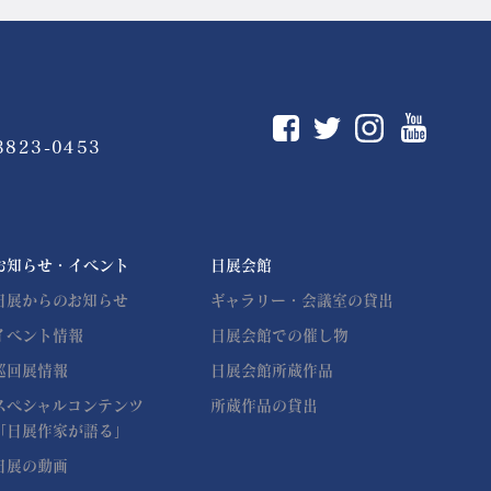
You
Instagram
Facebook
Twitter
3823-0453
お知らせ・イベント
日展会館
日展からのお知らせ
ギャラリー・会議室の貸出
イベント情報
日展会館での催し物
巡回展情報
日展会館所蔵作品
スペシャルコンテンツ
所蔵作品の貸出
「日展作家が語る」
日展の動画