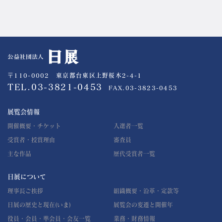
公益社団法人 日展
〒110-0002 東京都台東区上野桜木2-4-1
TEL.03-3821-0453
FAX.03-3823-0453
展覧会情報
開催概要・チケット
入選者一覧
受賞者・授賞理由
審査員
主な作品
歴代受賞者一覧
日展について
理事長ご挨拶
組織概要・沿革・定款等
日展の歴史と現在(いま)
展覧会の変遷と開催年
役員・会員・準会員・会友一覧
業務・財務情報