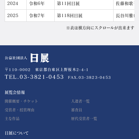
2024
令和6年
第11回日展
佐藤和歌子
2025
令和7年
第118回日展
長谷川雅也
※表は横方向にスクロールが出来ます
公益社団法人 日展
〒110-0002 東京都台東区上野桜木2-4-1
TEL.03-3821-0453
FAX.03-3823-0453
展覧会情報
開催概要・チケット
入選者一覧
受賞者・授賞理由
審査員
主な作品
歴代受賞者一覧
日展について