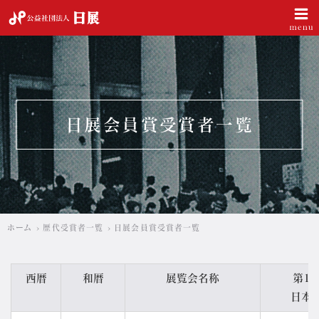
公益社団法人 日展
日展会員賞受賞者一覧
ホーム
歴代受賞者一覧
日展会員賞受賞者一覧
西暦
和暦
展覧会名称
第1
日本