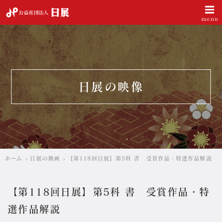
公益社団法人 日展
日展の映像
ホーム
日展の動画
【第118回日展】第5科 書 受賞作品・特選作品解説
【第118回日展】第5科 書 受賞作品・特
選作品解説