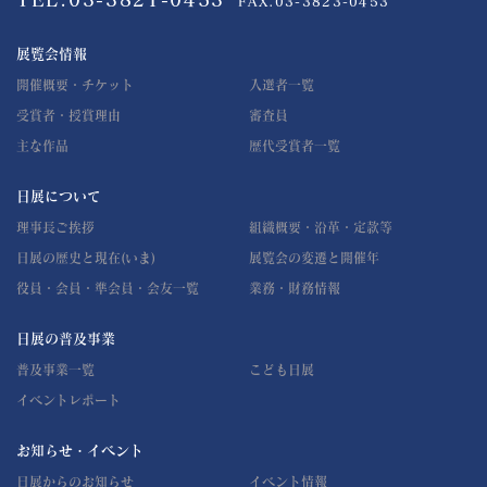
FAX.03-3823-0453
展覧会情報
開催概要・チケット
入選者一覧
受賞者・授賞理由
審査員
主な作品
歴代受賞者一覧
日展について
理事長ご挨拶
組織概要・沿革・定款等
日展の歴史と現在(いま)
展覧会の変遷と開催年
役員・会員・準会員・会友一覧
業務・財務情報
日展の普及事業
普及事業一覧
こども日展
イベントレポート
お知らせ・イベント
日展からのお知らせ
イベント情報