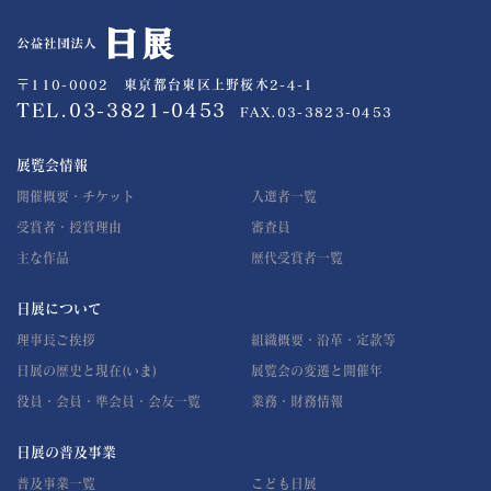
公益社団法人 日展
〒110-0002 東京都台東区上野桜木2-4-1
TEL.03-3821-0453
FAX.03-3823-0453
展覧会情報
開催概要・チケット
入選者一覧
受賞者・授賞理由
審査員
主な作品
歴代受賞者一覧
日展について
理事長ご挨拶
組織概要・沿革・定款等
日展の歴史と現在(いま)
展覧会の変遷と開催年
役員・会員・準会員・会友一覧
業務・財務情報
日展の普及事業
普及事業一覧
こども日展