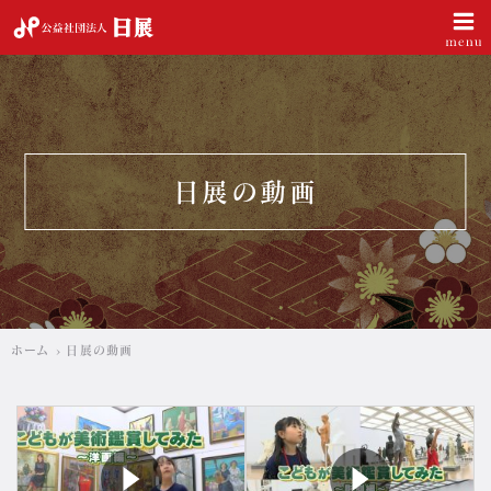
公益社団法人 日展
日展の動画
ホーム
日展の動画