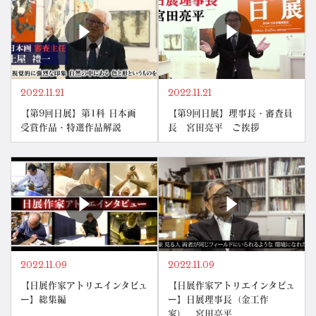
2022.11.21
2022.11.21
【第9回日展】第1科 日本画
【第9回日展】理事長・審査員
受賞作品・特選作品解説
長 宮田亮平 ご挨拶
2022.11.09
2022.11.09
【日展作家アトリエインタビュ
【日展作家アトリエインタビュ
ー】総集編
ー】日展理事長（金工作
家） 宮田亮平