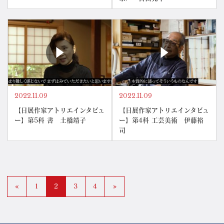
2022.11.09
2022.11.09
【日展作家アトリエインタビュ
【日展作家アトリエインタビュ
ー】第5科 書 土橋靖子
ー】第4科 工芸美術 伊藤裕
司
«
1
2
3
4
»