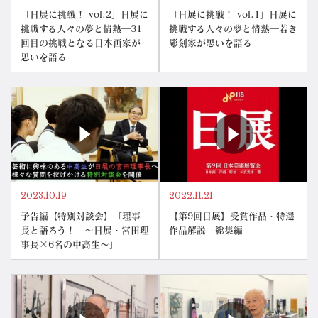
「日展に挑戦！ vol.2」日展に
「日展に挑戦！ vol.1」日展に
挑戦する人々の夢と情熱―31
挑戦する人々の夢と情熱―若き
回目の挑戦となる日本画家が
彫刻家が思いを語る
思いを語る
2023.10.19
2022.11.21
予告編【特別対談会】「理事
【第9回日展】受賞作品・特選
長と語ろう！ ～日展・宮田理
作品解説 総集編
事長×6名の中高生～」