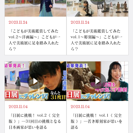
2023.11.24
2023.11.24
「こどもが美術鑑賞してみた
「こどもが美術鑑賞してみた
vol.2～洋画編～」こどもが一
vol.1～彫刻編～」こどもが一
人で美術展に足を踏み入れた
人で美術展に足を踏み入れた
ら？
ら？
2023.11.04
2023.11.04
「日展に挑戦！ vol.2《 完全
「日展に挑戦！ vol.1《 完全
版 》」―31回目の挑戦となる
版 》」―若き彫刻家が思いを
日本画家が思いを語る
語る