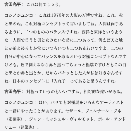
宮田亮平
： これは何でしょう。
コシノジュンコ
： これは1970年の大阪の万博ですね。これ、赤
と黒のね。これ対極コンセプトって言いましてね。人間は両手あ
るように、二つのもののバランスですね。西洋と東洋というよう
な。人間で言うと男と女みたいな常に二つあって、例えば天と地
とか前と後ろとか常にいつもいつも二つあるわけですよ。二つの
自分が中心になってバランスを取るという対極コンセプトなんです
けども。色で例えるなら赤と黒ってちょっと極端ですけどもこの白
と黒とか赤と黒とか、だからパキッとした人が私は好きなんです
ね。日本のコンセプトに「入れ子」ってあると思うんですね。
宮田亮平
： 対極っていうのもいいですね。相対的な違いがある。
コシノジュンコ
： はい。パリでも対極展をいろんなアーティスト
と一緒にやったことがあります。セザール、ヴェルナール・ヴネ
（彫刻家）、ジャン・ミッシェル・ヴィルモット、ポール・アンド
リュー（建築家）。