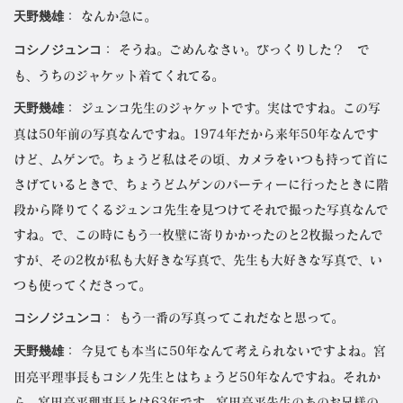
天野幾雄
： なんか急に。
コシノジュンコ
： そうね。ごめんなさい。びっくりした？ で
も、うちのジャケット着てくれてる。
天野幾雄
： ジュンコ先生のジャケットです。実はですね。この写
真は50年前の写真なんですね。1974年だから来年50年なんです
けど、ムゲンで。ちょうど私はその頃、カメラをいつも持って首に
さげているときで、ちょうどムゲンのパーティーに行ったときに階
段から降りてくるジュンコ先生を見つけてそれで撮った写真なんで
すね。で、この時にもう一枚壁に寄りかかったのと2枚撮ったんで
すが、その2枚が私も大好きな写真で、先生も大好きな写真で、い
つも使ってくださって。
コシノジュンコ
： もう一番の写真ってこれだなと思って。
天野幾雄
： 今見ても本当に50年なんて考えられないですよね。宮
田亮平理事長もコシノ先生とはちょうど50年なんですね。それか
ら、宮田亮平理事長とは63年です。宮田亮平先生のあのお兄様の