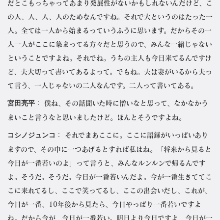
だとこもっちゃってあまり発展性がないかもしれないんだけど、こ
の人、人、人、人のためなんですね。それで大というのはたった一
人。全ては一人から始まるっていうふうに思います。だからその一
人一人がここに集まってる方々だと思うので、みんな一緒じゃない
ということですよね。それでね。うちの主人も今日来てるんですけ
ど、夫大切って書いてあるよって。でもね。夫は妻がいるから夫っ
て言う、一人じゃないの二人なんです。二人って書いてある。
宮田亮平
： 僕ね、その話聞いた時に憎いなと思って、なかなかう
まいこと言うなと思いましたけど。ほんとそうですよね。
コシノジュンコ
： それでまあここに。ここに語録がいっぱいあり
ますので、その中に一つあげるとすれば私はね。「将来から見ると
今日が一番若いのよ」って言うと、みんなルンルンで帰るんです
よ。そうだ。そうだ。今日が一番若いんだよ。今が一番生きててこ
こに来れてるし、ここで笑ってるし、ここの出会いだし、これが、
今日が一番、10年後から見たら、今日やっぱり一番若いですよ
ね。だから今が、今日が一番若い。明日より今日ですよ、今日が一