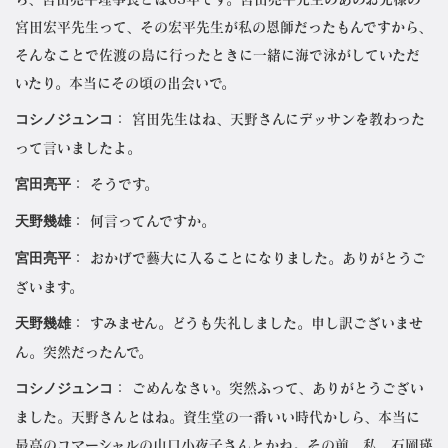
宮田
宏平先生って、その宏平先生が私の恩師だったもんですから、
そんなことで佐渡の島に行ったときに一緒に海で泳がしていただ
いたり。本当にその頃の出会いで。
コシノジュンコ
： 宮田先生はね、天野さんにデッサンを教わった
って言いましたよ。
宮田亮平
： そうです。
天野幾雄
： 何言ってんですか。
宮田亮平
： おかげで藝大に入ることになりました。ありがとうご
ざいます。
天野幾雄
： すみません。どうも失礼しました。申し訳ございませ
ん。突然だったんで。
コシノジュンコ
： ごめんなさい。突然ふって、ありがとうござい
ました。天野さんとはね。資生堂の一番いい時代かしら、本当に
最高のコマーシャルの山口小夜子さんとかね。その前、私、石岡瑛