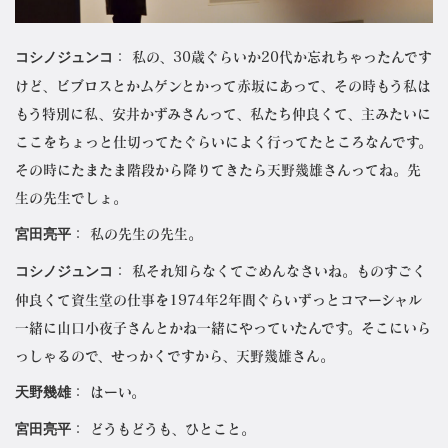
コシノジュンコ
： 私の、30歳ぐらいか20代か忘れちゃったんです
けど、ビブロスとかムゲンとかって赤坂にあって、その時もう私は
もう特別に私、安井かずみさんって、私たち仲良くて、主みたいに
ここをちょっと仕切ってたぐらいによく行ってたところなんです。
その時にたまたま階段から降りてきたら
天野
幾雄さんってね。先
生の先生でしょ。
宮田亮平
： 私の先生の先生。
コシノジュンコ
： 私それ知らなくてごめんなさいね。ものすごく
仲良くて資生堂の仕事を1974年2年間ぐらいずっとコマーシャル
一緒に山口小夜子さんとかね一緒にやっていたんです。そこにいら
っしゃるので、せっかくですから、天野幾雄さん。
天野幾雄
： はーい。
宮田亮平
： どうもどうも、ひとこと。