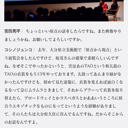
宮田亮平
： ちょっといい原点の話をしたらですね。また映像やり
ましょうかね。お願いしてよろしいですか。
コシノジュンコ
： 去年、大分県立美術館で「原点から現点」とい
う展覧会をしたんですけど、坂茂さんの建築で素晴らしいんです
ね。なぜそこでやったかというと、実はあのTAOという和太鼓の
TAOの衣装をもう13年やっております。太鼓ってあんまり縁がな
かったんですけども、初めて見た途端に、衣装を変えれば面白くな
るなって急にムラムラときまして、それからブワーって衣装を取り
替えたら、ブロードウェイとかラスベガスとかああいうところに似
合うエキゾチックなものになってというような経験がありまし
て、その人たちは大分県久住に住んでるんですね。だからそこから
のお話なんですよ。