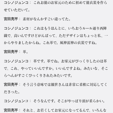
コシノジュンコ
： これお能のお家元のために初めて能衣装を作ら
せていただいて。
宮田亮平
： 素材がなんかすごい違ってた。
コシノジュンコ
： これはもうほんとに、いちおうルール通り西陣
織で、高いんですけどがんばって、ただデザインはちょっと私、一
からやりましたからね。これ革で。風神雷神の衣装ですね。
宮田亮平
： 革。
コシノジュンコ
： 革です。革でね。お家元がびっくりしたのは革
で、これ、やっていいんですか。いいんですよね。みたいな、そこ
らへんがすごくびっくりされたみたいです。
宮田亮平
： そう言う意味では観世さんは非常に柔軟に対応してく
ださった。
コシノジュン
コ： そうなんです。そこがやっぱり頭が柔らかい。
宮田亮平
： それと、お若くしてお家元になってるんで、いろんな