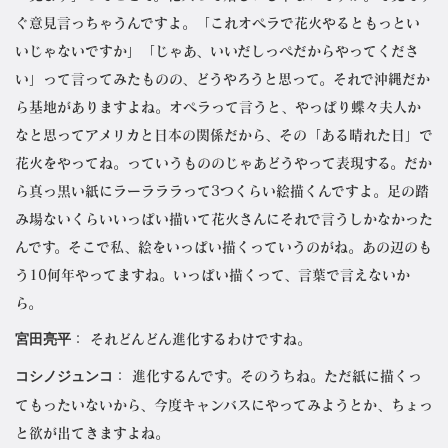
ぐ意見言っちゃうんですよ。「これオペラで花火やるともっとい
いじゃないですか」「じゃあ、いいだしっぺだからやってくださ
い」って言ってみたものの、どうやろうと思って。それで沖縄だか
ら基地がありますよね。オペラって言うと、やっぱり蝶々夫人か
なと思ってアメリカと日本の関係だから、その「ある晴れた日」で
花火をやってね。っていうもののじゃあどうやって表現する。だか
ら真っ黒い紙にラーラララって3つくらい絵描くんですよ。足の踏
み場ないくらいいっぱい描いて花火さんにそれで言うしかなかった
んです。そこで私、絵をいっぱい描くっていうのがね。あの辺のも
う10何年やってますね。いっぱい描くって、言葉で言えないか
ら。
宮田亮平
： それどんどん進化するわけですね。
コシノジュンコ
： 進化するんです。そのうちね。ただ紙に描くっ
てもったいないから、今度キャンバスにやってみようとか、ちょっ
と欲が出てきますよね。